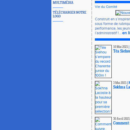
MULTIMÉDIA
Vie du Comité
TÉLÉCHARGER NOTRE
LOGO
Construit en s’inspira
sous forme de rubrique
performance, les jeune
l’administratif !...
en l
10 Mai 2021
|
Téa Siehou
3 Mai 2021
|
R
Sokhna Lac
30 Avril 2021
Comment s