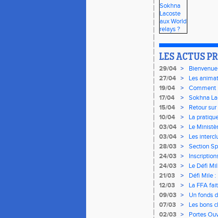
LES ACTUS P
29/04
>
Bienvenue
27/04
>
Les animat
19/04
>
Comment ré
17/04
>
Sokhna Lac
relais !
15/04
>
Retour sur
10/04
>
La pratiqu
03/04
>
Le Ministèr
03/04
>
Les interc
28/03
>
Section Spo
24/03
>
Inscription
24/03
>
Le Défi Mil
21/03
>
Défi Mile :
12/03
>
La FFA fait
09/03
>
Un fonds de
07/03
>
Les bons ch
02/03
>
Portes Ouv