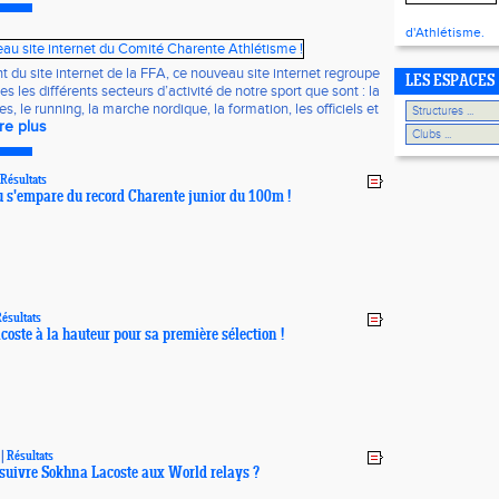
d'Athlétisme.
nt du site internet de la FFA, ce nouveau site internet regroupe
LES ESPACES
s les différents secteurs d’activité de notre sport que sont : la
s, le running, la marche nordique, la formation, les officiels et
ire plus
Résultats
 s'empare du record Charente junior du 100m !
ésultats
oste à la hauteur pour sa première sélection !
|
Résultats
uivre Sokhna Lacoste aux World relays ?