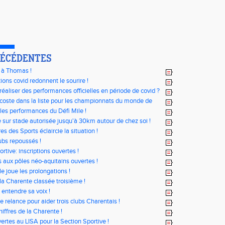
RÉCÉDENTES
 à Thomas !
ions covid redonnent le sourire !
aliser des performances officielles en période de covid ?
oste dans la liste pour les championnats du monde de
 les performances du Défi Mile !
e sur stade autorisée jusqu'à 30km autour de chez soi !
es des Sports éclaircie la situation !
lubs repoussés !
rtive: inscriptions ouvertes !
s aux pôles néo-aquitains ouvertes !
le joue les prolongations !
 la Charente classée troisième !
 entendre sa voix !
 relance pour aider trois clubs Charentais !
iffres de la Charente !
ertes au LISA pour la Section Sportive !