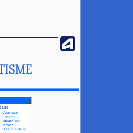
TISME
naire
L'ouvrage
richement
illustré, qui
retrace
l’Histoire de la