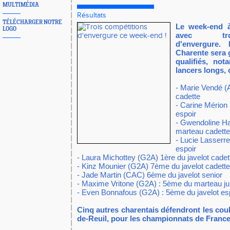
MULTIMÉDIA
Résultats
TÉLÉCHARGER NOTRE
Le week-end à
LOGO
avec tro
d'envergure.
Charente sera
qualifiés, no
lancers longs,
- Marie Vendé 
cadette
- Carine Mérion
espoir
- Gwendoline H
marteau cadette
- Lucie Lasser
espoir
- Laura Michottey (G2A) 1ère du javelot cadet
- Kinz Mounier (G2A) 7ème du javelot cadette
- Jade Martin (CAC) 6ème du javelot senior
- Maxime Vritone (G2A) : 5ème du marteau ju
- Even Bonnafous (G2A) : 5ème du javelot es
Cinq autres charentais défendront les coul
de-Reuil, pour les championnats de France