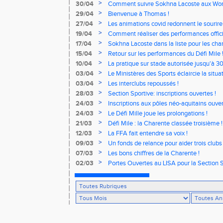
>
30/04
Comment suivre Sokhna Lacoste aux Worl
>
29/04
Bienvenue à Thomas !
>
27/04
Les animations covid redonnent le sourire 
>
19/04
Comment réaliser des performances offici
>
17/04
Sokhna Lacoste dans la liste pour les c
relais !
>
15/04
Retour sur les performances du Défi Mile 
>
10/04
La pratique sur stade autorisée jusqu'à 3
>
03/04
Le Ministères des Sports éclaircie la situat
>
03/04
Les interclubs repoussés !
>
28/03
Section Sportive: inscriptions ouvertes !
>
24/03
Inscriptions aux pôles néo-aquitains ouver
>
24/03
Le Défi Mille joue les prolongations !
>
21/03
Défi Mile : la Charente classée troisième !
>
12/03
La FFA fait entendre sa voix !
>
09/03
Un fonds de relance pour aider trois clubs
>
07/03
Les bons chiffres de la Charente !
>
02/03
Portes Ouvertes au LISA pour la Section S