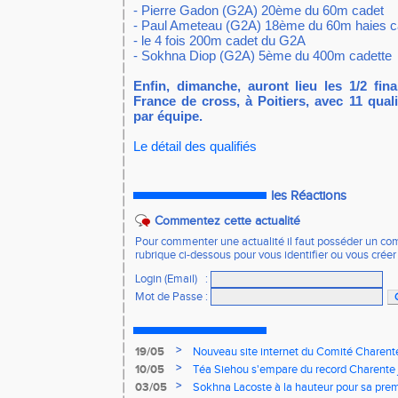
- Pierre Gadon (G2A) 20ème du 60m cadet
- Paul Ameteau (G2A) 18ème du 60m haies c
- le 4 fois 200m cadet du G2A
- Sokhna Diop (G2A) 5ème du 400m cadette
Enfin, dimanche, auront lieu les 1/2 fi
France de cross, à Poitiers, avec 11 quali
par équipe.
Le détail des qualifiés
les Réactions
Commentez cette actualité
Pour commenter une actualité il faut posséder un compt
rubrique ci-dessous pour vous identifier ou vous crée
Login (Email)
:
Mot de Passe
:
>
19/05
Nouveau site internet du Comité Charente
>
10/05
Téa Siehou s'empare du record Charente 
>
03/05
Sokhna Lacoste à la hauteur pour sa premi