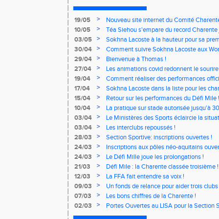
>
19/05
Nouveau site internet du Comité Charente
>
10/05
Téa Siehou s'empare du record Charente 
>
03/05
Sokhna Lacoste à la hauteur pour sa premi
>
30/04
Comment suivre Sokhna Lacoste aux Worl
>
29/04
Bienvenue à Thomas !
>
27/04
Les animations covid redonnent le sourire 
>
19/04
Comment réaliser des performances offici
>
17/04
Sokhna Lacoste dans la liste pour les c
relais !
>
15/04
Retour sur les performances du Défi Mile 
>
10/04
La pratique sur stade autorisée jusqu'à 3
>
03/04
Le Ministères des Sports éclaircie la situat
>
03/04
Les interclubs repoussés !
>
28/03
Section Sportive: inscriptions ouvertes !
>
24/03
Inscriptions aux pôles néo-aquitains ouver
>
24/03
Le Défi Mille joue les prolongations !
>
21/03
Défi Mile : la Charente classée troisième !
>
12/03
La FFA fait entendre sa voix !
>
09/03
Un fonds de relance pour aider trois clubs
>
07/03
Les bons chiffres de la Charente !
>
02/03
Portes Ouvertes au LISA pour la Section S