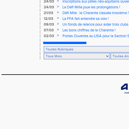
>
24/03
Inscriptions aux pôles néo-aquitains ouver
>
24/03
Le Défi Mille joue les prolongations !
>
21/03
Défi Mile : la Charente classée troisième !
>
12/03
La FFA fait entendre sa voix !
>
09/03
Un fonds de relance pour aider trois clubs
>
07/03
Les bons chiffres de la Charente !
>
02/03
Portes Ouvertes au LISA pour la Section S