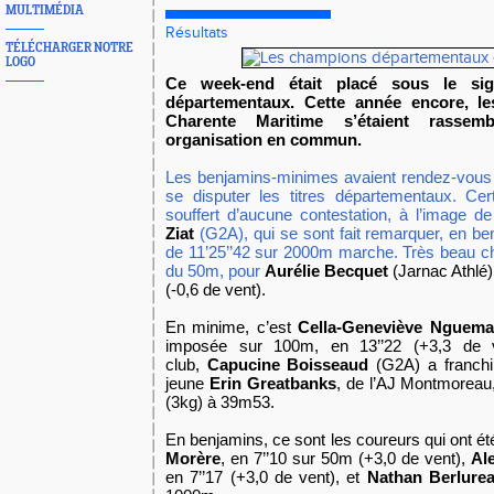
MULTIMÉDIA
Résultats
TÉLÉCHARGER NOTRE
LOGO
Ce week-end était placé sous le si
départementaux. Cette année encore, l
Charente Maritime s’étaient rasse
organisation en commun.
Les benjamins-minimes avaient rendez-vous
se disputer les titres départementaux. Cer
souffert d’aucune contestation, à l’image d
Ziat
(G2A), qui se sont fait remarquer, en b
de 11’25’’42 sur 2000m marche. Très beau c
du 50m, pour
Aurélie Becquet
(Jarnac Athlé)
(-0,6 de vent).
En minime, c’est
Cella-Geneviève Nguem
imposée sur 100m, en 13’’22 (+3,3 de 
club,
Capucine Boisseaud
(G2A) a franchi
jeune
Erin Greatbanks
, de l’AJ Montmoreau
(3kg) à 39m53.
En benjamins, ce sont les coureurs qui ont ét
Morère
, en 7’’10 sur 50m (+3,0 de vent),
Al
en 7’’17 (+3,0 de vent), et
Nathan Berlure