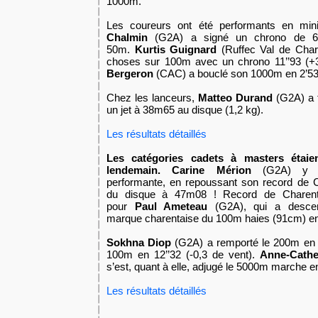
1000m.
Les coureurs ont été performants en mi
Chalmin
(G2A) a signé un chrono de 6’
50m.
Kurtis Guignard
(Ruffec Val de Char
choses sur 100m avec un chrono 11’’93 (+3
Bergeron
(CAC) a bouclé son 1000m en 2’53’
Chez les lanceurs,
Matteo Durand
(G2A) a f
un jet à 38m65 au disque (1,2 kg).
Les résultats détaillés
Les catégories cadets à masters étaient
lendemain. Carine Mérion
(G2A) y a
performante, en repoussant son record de C
du disque à 47m08 ! Record de Charent
pour
Paul Ameteau
(G2A), qui a descen
marque charentaise du 100m haies (91cm) en
Sokhna Diop
(G2A) a remporté le 200m en 24
100m en 12’’32 (-0,3 de vent).
Anne-Cath
s’est, quant à elle, adjugé le 5000m marche en
Les résultats détaillés