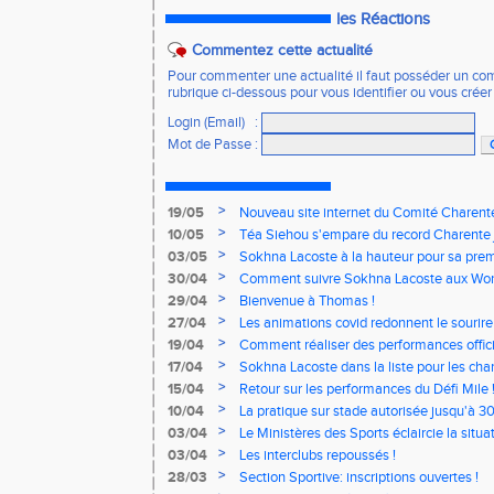
les Réactions
Commentez cette actualité
Pour commenter une actualité il faut posséder un compt
rubrique ci-dessous pour vous identifier ou vous crée
Login (Email)
:
Mot de Passe
:
>
19/05
Nouveau site internet du Comité Charente
>
10/05
Téa Siehou s'empare du record Charente 
>
03/05
Sokhna Lacoste à la hauteur pour sa premi
>
30/04
Comment suivre Sokhna Lacoste aux Worl
>
29/04
Bienvenue à Thomas !
>
27/04
Les animations covid redonnent le sourire 
>
19/04
Comment réaliser des performances offici
>
17/04
Sokhna Lacoste dans la liste pour les c
relais !
>
15/04
Retour sur les performances du Défi Mile 
>
10/04
La pratique sur stade autorisée jusqu'à 3
>
03/04
Le Ministères des Sports éclaircie la situat
>
03/04
Les interclubs repoussés !
>
28/03
Section Sportive: inscriptions ouvertes !