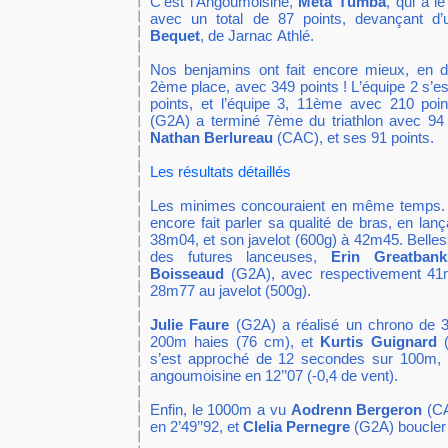
C’est l’Angoumoisine,
Meta Tumba
, qui a le
avec un total de 87 points, devançant d’
Bequet
, de Jarnac Athlé.
Nos benjamins ont fait encore mieux, en d
2ème place, avec 349 points ! L’équipe 2 s’
points, et l’équipe 3, 11ème avec 210 poi
(G2A) a terminé 7ème du triathlon avec 94 
Nathan Berlureau
(CAC), et ses 91 points.
Les résultats détaillés
Les minimes concouraient en même temps
encore fait parler sa qualité de bras, en lan
38m04, et son javelot (600g) à 42m45. Bell
des futures lanceuses,
Erin Greatba
Boisseaud
(G2A), avec respectivement 41
28m77 au javelot (500g).
Julie Faure
(G2A) a réalisé un chrono de 3
200m haies (76 cm), et
Kurtis Guignard
(
s’est approché de 12 secondes sur 100m, en
angoumoisine en 12’’07 (-0,4 de vent).
Enfin, le 1000m a vu
Aodrenn Bergeron
(CA
en 2’49’’92, et
Clelia Pernegre
(G2A) boucler l