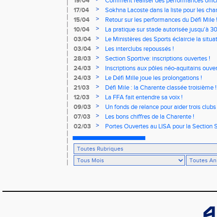
19/04
Comment réaliser des performances offici
>
17/04
Sokhna Lacoste dans la liste pour les c
relais !
>
15/04
Retour sur les performances du Défi Mile 
>
10/04
La pratique sur stade autorisée jusqu'à 3
>
03/04
Le Ministères des Sports éclaircie la situat
>
03/04
Les interclubs repoussés !
>
28/03
Section Sportive: inscriptions ouvertes !
>
24/03
Inscriptions aux pôles néo-aquitains ouver
>
24/03
Le Défi Mille joue les prolongations !
>
21/03
Défi Mile : la Charente classée troisième !
>
12/03
La FFA fait entendre sa voix !
>
09/03
Un fonds de relance pour aider trois clubs
>
07/03
Les bons chiffres de la Charente !
>
02/03
Portes Ouvertes au LISA pour la Section S