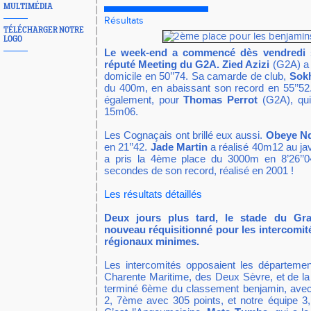
MULTIMÉDIA
Résultats
TÉLÉCHARGER NOTRE
LOGO
Le week-end a commencé dès vendredi s
réputé Meeting du G2A. Zied Azizi
(G2A) a 
domicile en 50’’74. Sa camarde de club,
Sok
du 400m, en abaissant son record en 55’’52
également, pour
Thomas Perrot
(G2A), qui
15m06.
Les Cognaçais ont brillé eux aussi.
Obeye N
en 21’’42.
Jade Martin
a réalisé 40m12 au ja
a pris la 4ème place du 3000m en 8’26’’0
secondes de son record, réalisé en 2001 !
Les résultats détaillés
Deux jours plus tard, le stade du Gr
nouveau réquisitionné pour les intercomité
régionaux minimes.
Les intercomités opposaient les départemen
Charente Maritime, des Deux Sèvre, et de la
terminé 6ème du classement benjamin, avec 
2, 7ème avec 305 points, et notre équipe 3