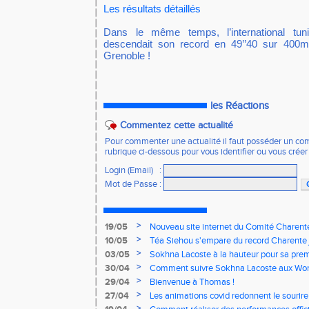
Les résultats détaillés
Dans le même temps, l’international tuni
descendait son record en 49’’40 sur 400m
Grenoble !
les Réactions
Commentez cette actualité
Pour commenter une actualité il faut posséder un compt
rubrique ci-dessous pour vous identifier ou vous crée
Login (Email)
:
Mot de Passe
:
>
19/05
Nouveau site internet du Comité Charente
>
10/05
Téa Siehou s'empare du record Charente 
>
03/05
Sokhna Lacoste à la hauteur pour sa premi
>
30/04
Comment suivre Sokhna Lacoste aux Worl
>
29/04
Bienvenue à Thomas !
>
27/04
Les animations covid redonnent le sourire 
>