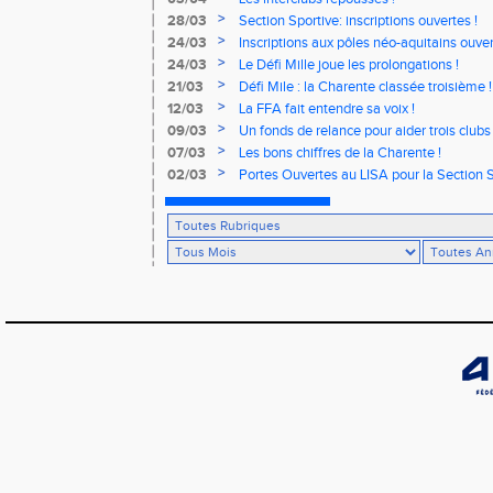
>
28/03
Section Sportive: inscriptions ouvertes !
>
24/03
Inscriptions aux pôles néo-aquitains ouver
>
24/03
Le Défi Mille joue les prolongations !
>
21/03
Défi Mile : la Charente classée troisième !
>
12/03
La FFA fait entendre sa voix !
>
09/03
Un fonds de relance pour aider trois clubs
>
07/03
Les bons chiffres de la Charente !
>
02/03
Portes Ouvertes au LISA pour la Section S