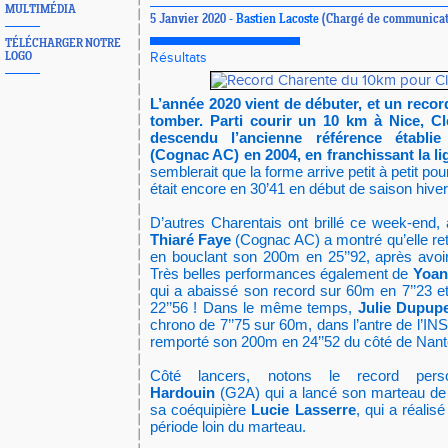
MULTIMÉDIA
5 Janvier 2020 -
Bastien Lacoste
(Chargé de communicat
TÉLÉCHARGER NOTRE
LOGO
Résultats
L’année 2020 vient de débuter, et un recor
tomber. Parti courir un 10 km à Nice, C
descendu l’ancienne référence établie
(Cognac AC) en 2004, en franchissant la li
semblerait que la forme arrive petit à petit po
était encore en 30’41 en début de saison hiver
D’autres Charentais ont brillé ce week-end
Thiaré Faye
(Cognac AC) a montré qu’elle retr
en bouclant son 200m en 25’’92, après avoi
Très belles performances également de
Yoan
qui a abaissé son record sur 60m en 7’’23 
22’’56 ! Dans le même temps,
Julie Dupup
chrono de 7’’75 sur 60m, dans l’antre de l’IN
remporté son 200m en 24’’52 du côté de Nant
Côté lancers, notons le record pe
Hardouin
(G2A) qui a lancé son marteau de
sa coéquipière
Lucie Lasserre
, qui a réali
période loin du marteau.