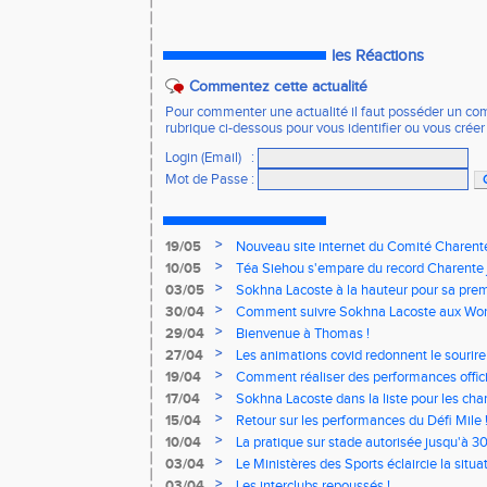
les Réactions
Commentez cette actualité
Pour commenter une actualité il faut posséder un compt
rubrique ci-dessous pour vous identifier ou vous crée
Login (Email)
:
Mot de Passe
:
>
19/05
Nouveau site internet du Comité Charente
>
10/05
Téa Siehou s'empare du record Charente 
>
03/05
Sokhna Lacoste à la hauteur pour sa premi
>
30/04
Comment suivre Sokhna Lacoste aux Worl
>
29/04
Bienvenue à Thomas !
>
27/04
Les animations covid redonnent le sourire 
>
19/04
Comment réaliser des performances offici
>
17/04
Sokhna Lacoste dans la liste pour les c
relais !
>
15/04
Retour sur les performances du Défi Mile 
>
10/04
La pratique sur stade autorisée jusqu'à 3
>
03/04
Le Ministères des Sports éclaircie la situat
>
03/04
Les interclubs repoussés !