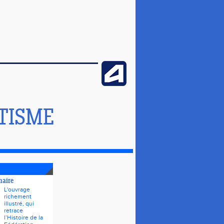
TISME
naire
L'ouvrage
richement
illustré, qui
retrace
l’Histoire de la