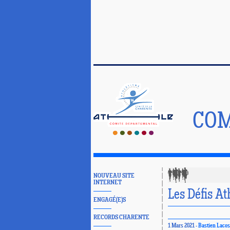
COM
NOUVEAU SITE
INTERNET
Les Défis At
ENGAGÉ(E)S
RECORDS CHARENTE
1 Mars 2021 -
Bastien Lacos