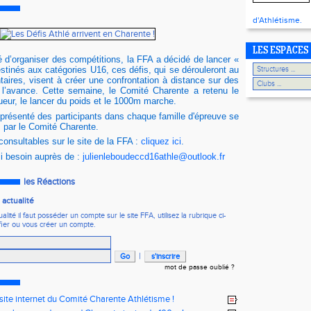
d'Athlétisme.
LES ESPACES
é d’organiser des compétitions, la FFA a décidé de lancer « 
stinés aux catégories U16, ces défis, qui se dérouleront au 
taires, visent à créer une confrontation à distance sur des 
 l’avance. Cette semaine, le Comité Charente a retenu le 
ueur, le lancer du poids et le 1000m marche.
 présenté des participants dans chaque famille d'épreuve se 
 par le Comité Charente.
consultables sur le site de la FFA : 
cliquez ici
.
i besoin auprès de : 
julienleboudeccd16athle@outlook.fr
les Réactions
actualité
ité il faut posséder un compte sur le site FFA, utilisez la rubrique ci-
fier ou vous créer un compte.
|
mot de passe oublié ?
ite internet du Comité Charente Athlétisme !