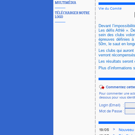
MULTIMÉDIA
Vie du Comité
TÉLÉCHARGER NOTRE
LOGO
Devant l’impossibilit
Les défis Athlé ». De
sein des clubs volon
épreuves définies à
50m, le saut en long
Les clubs qui auront
verront récompensés
Les résultats seront 
Plus d’informations s
Commentez cette 
Pour commenter une actual
dessous pour vous identi
Login (Email)
:
Mot de Passe
:
>
19/05
Nouveau s