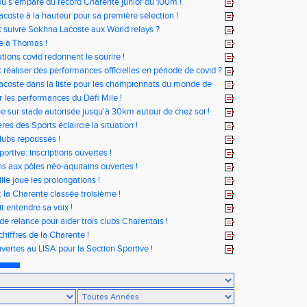
u s'empare du record Charente junior du 100m !
coste à la hauteur pour sa première sélection !
uivre Sokhna Lacoste aux World relays ?
e à Thomas !
tions covid redonnent le sourire !
éaliser des performances officielles en période de covid ?
coste dans la liste pour les championnats du monde de
r les performances du Défi Mile !
ue sur stade autorisée jusqu'à 30km autour de chez soi !
res des Sports éclaircie la situation !
clubs repoussés !
ortive: inscriptions ouvertes !
ons aux pôles néo-aquitains ouvertes !
lle joue les prolongations !
: la Charente classée troisième !
t entendre sa voix !
de relance pour aider trois clubs Charentais !
chiffres de la Charente !
vertes au LISA pour la Section Sportive !