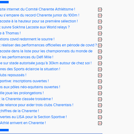
ite internet du Comité Charente Athlétisme !
u s'empare du record Charente junior du 100m !
coste à la hauteur pour sa première sélection !
uivre Sokhna Lacoste aux World relays ?
e à Thomas !
tions covid redonnent le sourire !
éaliser des performances officielles en période de covid ?
coste dans la liste pour les championnats du monde de
r les performances du Défi Mile !
ue sur stade autorisée jusqu'à 30km autour de chez soi !
res des Sports éclaircie la situation !
clubs repoussés !
ortive: inscriptions ouvertes !
ons aux pôles néo-aquitains ouvertes !
lle joue les prolongations !
: la Charente classée troisième !
de relance pour aider trois clubs Charentais !
chiffres de la Charente !
vertes au LISA pour la Section Sportive !
 Athlé arrivent en Charente !