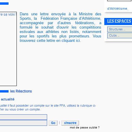
d'Athlétisme.
Dans une lettre envoyée à la Ministre des
Sports, l
a
Fédération Française d’Athlétisme,
LES ESPACES
accompagnée par d’autres fédérations,
a
formulé le souhait d'ouvrir les compétitions
estivales aux athlètes non listés, notamment
pour les sportifs les plus prometteurs. Vous
trouverez cette lettre en
cliquant ici
.
les Réactions
actualité
ité il faut posséder un compte sur le site FFA, utilisez la rubrique ci-
fier ou vous créer un compte.
|
mot de passe oublié ?