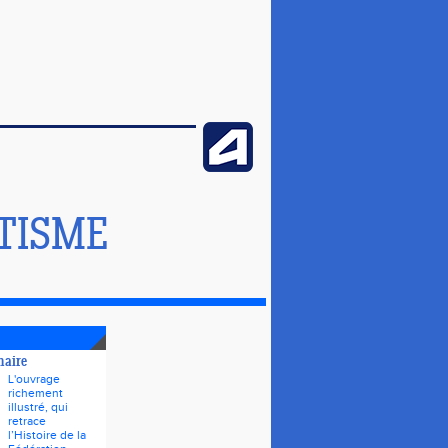
TISME
naire
L'ouvrage
richement
illustré, qui
retrace
l’Histoire de la