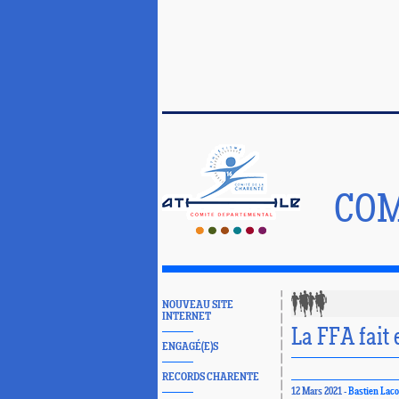
COM
NOUVEAU SITE
INTERNET
La FFA fait 
ENGAGÉ(E)S
RECORDS CHARENTE
12 Mars 2021 -
Bastien Laco