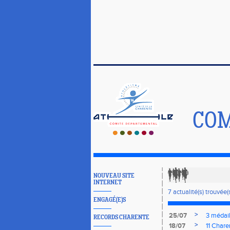
COM
NOUVEAU SITE
INTERNET
7 actualité(s) trouvée(s
ENGAGÉ(E)S
>
25/07
3 médail
RECORDS CHARENTE
>
18/07
11 Chare