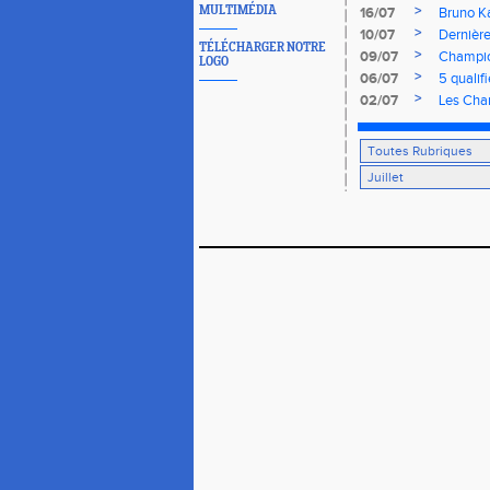
>
MULTIMÉDIA
16/07
Bruno Ka
>
10/07
Dernière
TÉLÉCHARGER NOTRE
>
09/07
Champion
LOGO
>
06/07
5 qualif
>
02/07
Les Char