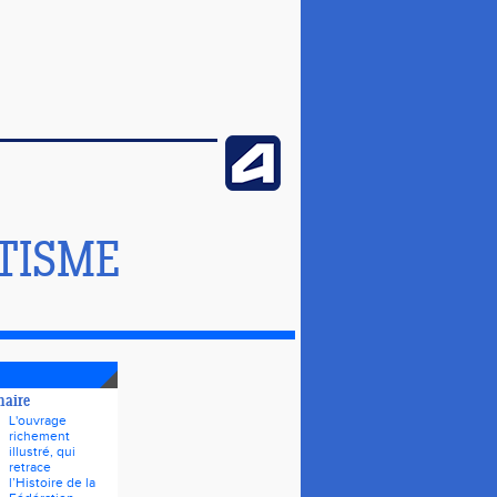
TISME
naire
L'ouvrage
richement
illustré, qui
retrace
l’Histoire de la